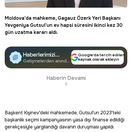
Moldova'da mahkeme,
Gagauz
Özerk Yeri Başkanı
Yevgeniya Gutsul
'un ev hapsi süresini ikinci kez 30
gün uzatma kararı aldı.
Haberlerimizi
Google’da tercih edilen
kaynak olarak ekleyin
Google'da Takip
Gelişmelerden anında
haberdar olun.
Edin
Haberin Devamı
Başkent Kişinev'deki mahkemede, Gutsul'un 2023'teki
başkanlık seçimi kampanyasının yasa dışı finanse edildiği
gerekçesiyle yargılandığı davanın duruşması yapıldı.