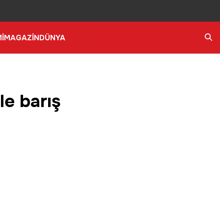
İ
MAGAZİN
DÜNYA
Ara
e barış