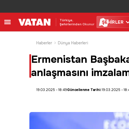
Türkiye,
ŞE
HİRLER
Şehirlerinden Okunur
Haberler
Dünya Haberleri
Ermenistan Başbakan
anlaşmasını imzala
19.03.2025 - 18:49
Güncellenme Tarihi:
19.03.2025 - 18