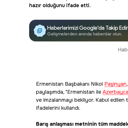
hazır olduğunu ifade etti.
Haberlerimizi Google'da Takip Edi
Gelişmelerden anında haberdar olun.
Hab
Ermenistan Başbakanı Nikol
Paşinyan
paylaşımda, "Ermenistan ile
Azerbayc
ve imzalanmayı bekliyor. Kabul edilen 
ifadelerini kullandı.
Barış anlaşması metninin tüm maddel