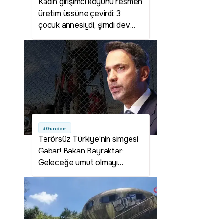
Kadın girişimci köyünü resmen
üretim üssüne çevirdi: 3
çocuk annesiydi, şimdi dev
çiftliğin patronu!
#Gündem
Terörsüz Türkiye’nin simgesi
Gabar! Bakan Bayraktar:
Geleceğe umut olmayı
sürdüreceğiz