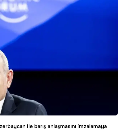
zerbaycan
ile barış anlaşmasını imzalamaya