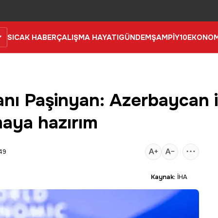
SICAK HABER
ÇALIŞMA HAYATI
GÜNDEM
ŞAMPİY10
EKONOM
ı Paşinyan: Azerbaycan il
maya hazırım
:49
Kaynak:
İHA