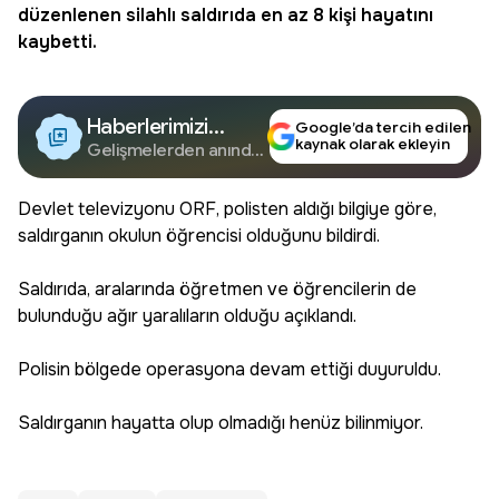
düzenlenen silahlı saldırıda en az 8 kişi hayatını
kaybetti.
Haberlerimizi
Google’da tercih edilen
kaynak olarak ekleyin
Google'da Takip
Gelişmelerden anında
haberdar olun.
Edin
Devlet televizyonu ORF, polisten aldığı bilgiye göre,
saldırganın okulun öğrencisi olduğunu bildirdi.
Saldırıda, aralarında öğretmen ve öğrencilerin de
bulunduğu ağır yaralıların olduğu açıklandı.
Polisin bölgede operasyona devam ettiği duyuruldu.
Saldırganın hayatta olup olmadığı henüz bilinmiyor.