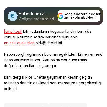
Haberlerimizi
Google’da tercih edilen
kaynak olarak ekleyin
Google'da Takip
Gelişmelerden anında
haberdar olun.
Edin
İlginç keşif
bilim adamlarını heyecanlandırırken, söz
konusu kalıntının Afrika haricinde dünyanın
en eski ayak izleri
olduğu belirtildi.
Happisburgh kıyılarında bulunan ayak izleri, bilinen en eski
insan varlığının Kuzey Avrupa'da olduğuna ilişkin
doğrudan kanıtları oluşturuyor.
Bilim dergisi Plos One'da yayımlanan keşfin gelgitin
ardından denizin çekilmesi sonucu mayısta gerçekleştiği
belirtildi.