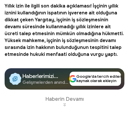
Yıllık izin
ile ilgili son dakika açıklaması! İşçinin yıllık
iznini kullandığının ispatının işverene ait olduğuna
dikkat çeken Yargıtay, işçinin iş sözleşmesinin
devamı süresinde kullanmadığı yıllık izinlere ait
ücreti talep etmesinin mümkün olmadığına hükmetti.
Yüksek mahkeme, işçinin iş sözleşmesinin devamı
sırasında izin hakkının bulunduğunun tespitini talep
etmesinde hukuki menfaati olduğuna vurgu yaptı.
Haberlerimizi
Google’da tercih edilen
kaynak olarak ekleyin
Google'da Takip
Gelişmelerden anında
haberdar olun.
Edin
Haberin Devamı