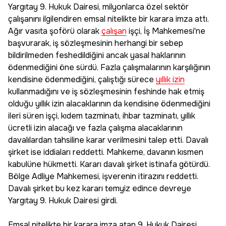
Yargıtay 9. Hukuk Dairesi, milyonlarca özel sektör
çalışanını ilgilendiren emsal nitelikte bir karara imza attı.
Ağır vasıta şoförü olarak
çalışan
işçi, İş Mahkemesi'ne
başvurarak, iş sözleşmesinin herhangi bir sebep
bildirilmeden feshedildiğini ancak yasal haklarının
ödenmediğini öne sürdü. Fazla çalışmalarının karşılığının
kendisine ödenmediğini, çalıştığı sürece
yıllık izin
kullanmadığını ve iş sözleşmesinin feshinde hak etmiş
olduğu yıllık izin alacaklarının da kendisine ödenmediğini
ileri süren işçi, kıdem tazminatı, ihbar tazminatı, yıllık
ücretli izin alacağı ve fazla çalışma alacaklarının
davalılardan tahsiline karar verilmesini talep etti. Davalı
şirket ise iddiaları reddetti. Mahkeme, davanın kısmen
kabulüne hükmetti. Kararı davalı şirket istinafa götürdü.
Bölge Adliye Mahkemesi, işverenin itirazını reddetti.
Davalı şirket bu kez kararı temyiz edince devreye
Yargıtay 9. Hukuk Dairesi girdi.
Emsal nitelikte bir karara imza atan 9. Hukuk Dairesi,