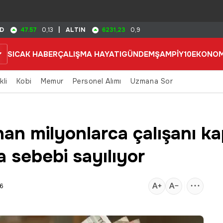
47.57
6231,23
D
0,13
|
ALTIN
0,9
SICAK HABER
ÇALIŞMA HAYATI
GÜNDEM
ŞAMPİY10
EKONOM
kli
Kobi
Memur
Personel Alımı
Uzmana Sor
anan milyonlarca çalışanı ka
 sebebi sayılıyor
06