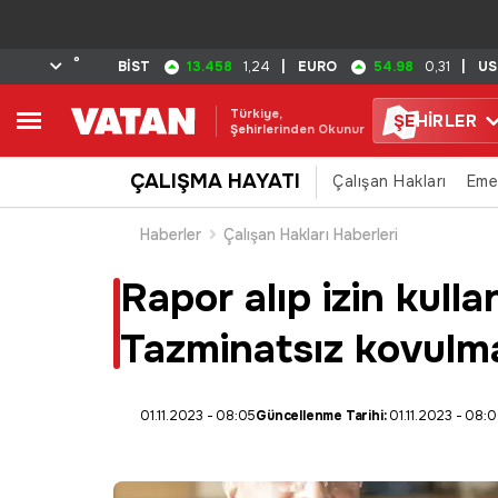
°
13.458
54.98
BİST
1,24
|
EURO
0,31
|
US
Türkiye,
ŞE
HİRLER
Şehirlerinden Okunur
ÇALIŞMA HAYATI
Çalışan Hakları
Eme
Haberler
Çalışan Hakları Haberleri
Rapor alıp izin kull
Tazminatsız kovulma
01.11.2023 - 08:05
Güncellenme Tarihi:
01.11.2023 - 08: