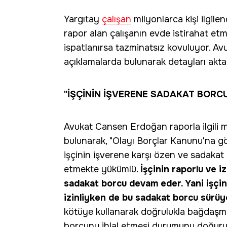
Yargıtay
çalışan
milyonlarca kişi ilgile
rapor alan çalışanın evde istirahat etme
ispatlanırsa tazminatsız kovuluyor. Av
açıklamalarda bulunarak detayları akta
"İŞÇİNİN İŞVERENE SADAKAT BORC
Avukat Cansen Erdoğan raporla ilgili mi
bulunarak, "Olayı Borçlar Kanunu'na g
işçinin işverene karşı özen ve sadakat
etmekte yükümlü.
İşçinin raporlu ve 
sadakat borcu devam eder. Yani işçin
izinliyken de bu sadakat borcu sürüy
kötüye kullanarak doğrulukla bağdaşm
borcunu ihlal etmesi durumunu doğuruy