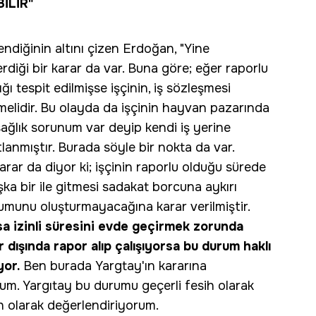
İLİR"
endiğinin altını çizen Erdoğan, "Yine
verdiği bir karar da var. Buna göre; eğer raporlu
ğı tespit edilmişse işçinin, iş sözleşmesi
lmelidir. Bu olayda da işçinin hayvan pazarında
n sağlık sorunum var deyip kendi iş yerine
tlanmıştır. Burada söyle bir nokta da var.
arar da diyor ki; işçinin raporlu olduğu sürede
şka bir ile gitmesi sadakat borcuna aykırı
umunu oluşturmayacağına karar verilmiştir.
şsa izinli süresini evde geçirmek zorunda
r dışında rapor alıp çalışıyorsa bu durum haklı
yor.
Ben burada Yargtay'ın kararına
rum. Yargıtay bu durumu geçerli fesih olarak
h olarak değerlendiriyorum.