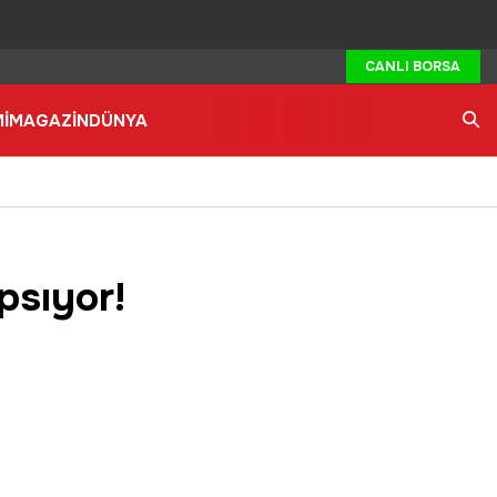
CANLI BORSA
İ
MAGAZİN
DÜNYA
Ara
psıyor!