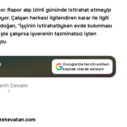
or. Rapor alıp izinli gününde istirahat etmeyip
or. Çalışan herkesi ilgilendiren karar ile ilgili
oğan, "İşçinin istirahatlıyken evde bulunması
te çalışırsa işverenin tazminatsız işten
tu.
n
Google’da tercih edilen
kaynak olarak ekleyin
erin Devamı
azetevatan.com