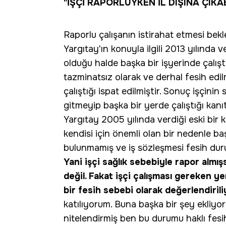
"İŞÇİ RAPORLUYKEN İL DIŞINA ÇIKAB
Raporlu çalışanın istirahat etmesi bekl
Yargıtay'ın konuyla ilgili 2013 yılında 
olduğu halde başka bir işyerinde çalıştı
tazminatsız olarak ve derhal fesih edi
çalıştığı ispat edilmiştir. Sonuç işçini
gitmeyip başka bir yerde çalıştığı kanı
Yargıtay 2005 yılında verdiği eski bir k
kendisi için önemli olan bir nedenle ba
bulunmamış ve iş sözleşmesi fesih dur
Yani işçi sağlık sebebiyle rapor almı
değil. Fakat işçi çalışması gereken ye
bir fesih sebebi olarak değerlendirili
katılıyorum. Buna başka bir şey ekliyo
nitelendirmiş ben bu durumu haklı fesi