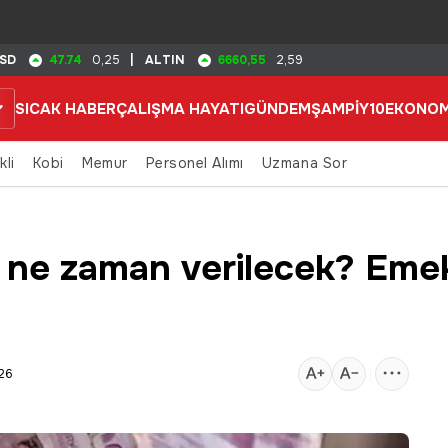
47.74
6660,55
SD
0,25
|
ALTIN
2,59
SICAK HABER
ÇALIŞMA HAYATI
GÜNDEM
ŞAMPİY10
EKONOM
kli
Kobi
Memur
Personel Alımı
Uzmana Sor
 ne zaman verilecek? Emek
:26