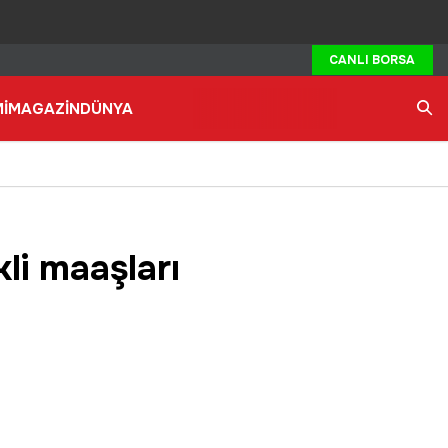
CANLI BORSA
İ
MAGAZİN
DÜNYA
Ara
li maaşları