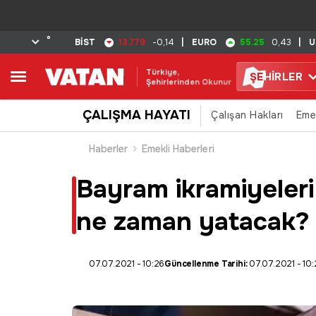
°
13.779
55.25
BİST
-0,14
|
EURO
0,43
|
U
Türkiye,
ŞE
HİRLER
Şehirlerinden Okunur
ÇALIŞMA HAYATI
Çalışan Hakları
Eme
Haberler
Emekli Haberleri
Bayram ikramiyeleri
ne zaman yatacak?
07.07.2021 - 10:26
Güncellenme Tarihi:
07.07.2021 - 10