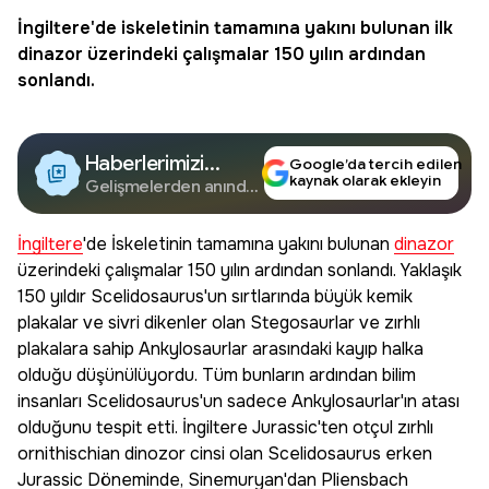
İngiltere
'de iskeletinin tamamına yakını bulunan ilk
dinazor
üzerindeki çalışmalar 150 yılın ardından
sonlandı.
Haberlerimizi
Google’da tercih edilen
kaynak olarak ekleyin
Google'da Takip
Gelişmelerden anında
haberdar olun.
Edin
İngiltere
'de İskeletinin tamamına yakını bulunan
dinazor
üzerindeki çalışmalar 150 yılın ardından sonlandı. Yaklaşık
150 yıldır Scelidosaurus'un sırtlarında büyük kemik
plakalar ve sivri dikenler olan Stegosaurlar ve zırhlı
plakalara sahip Ankylosaurlar arasındaki kayıp halka
olduğu düşünülüyordu. Tüm bunların ardından bilim
insanları Scelidosaurus'un sadece Ankylosaurlar'ın atası
olduğunu tespit etti. İngiltere Jurassic'ten otçul zırhlı
ornithischian dinozor cinsi olan Scelidosaurus erken
Jurassic Döneminde, Sinemuryan'dan Pliensbach