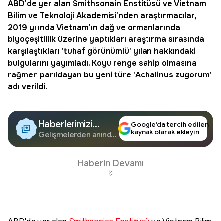
ABD'de yer alan Smithsonain Enstitüsü ve Vietnam
Bilim ve Teknoloji Akademisi'nden araştırmacılar,
2019 yılında Vietnam'ın dağ ve ormanlarında
biyoçeşitlilik üzerine yaptıkları araştırma sırasında
karşılaştıkları 'tuhaf görünümlü' yılan hakkındaki
bulgularını yayımladı. Koyu renge sahip olmasına
rağmen parıldayan bu yeni türe '
Achalinus
zugorum'
adı verildi.
Haberlerimizi
Google’da tercih edilen
kaynak olarak ekleyin
Google'da Takip
Gelişmelerden anında
haberdar olun.
Edin
Haberin Devamı