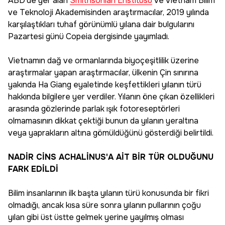
ABD'de yer alan
Smithsonian Enstitüsü
ve Vietnam Bilim
ve Teknoloji Akademisinden araştırmacılar, 2019 yılında
karşılaştıkları tuhaf görünümlü yılana dair bulgularını
Pazartesi günü Copeia dergisinde yayımladı.
Vietnamın dağ ve ormanlarında biyoçeşitlilik üzerine
araştırmalar yapan araştırmacılar, ülkenin Çin sınırına
yakında Ha Giang eyaletinde keşfettikleri yılanın türü
hakkında bilgilere yer verdiler. Yılanın öne çıkan özellikleri
arasında gözlerinde parlak ışık fotoreseptörleri
olmamasının dikkat çektiği bunun da yılanın yeraltına
veya yaprakların altına gömüldüğünü gösterdiği belirtildi.
NADİR CİNS ACHALİNUS'A AİT BİR TÜR OLDUĞUNU
FARK EDİLDİ
Bilim insanlarının ilk başta yılanın türü konusunda bir fikri
olmadığı, ancak kısa süre sonra yılanın pullarının çoğu
yılan gibi üst üstte gelmek yerine yayılmış olması