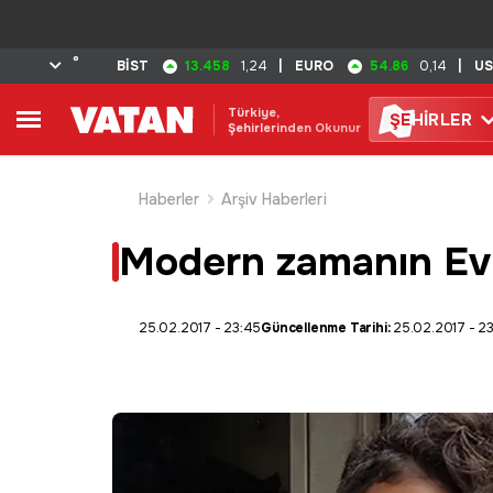
°
13.458
54.86
BİST
1,24
|
EURO
0,14
|
U
Türkiye,
ŞE
HİRLER
Şehirlerinden Okunur
Haberler
Arşiv Haberleri
Modern zamanın Evli
25.02.2017 - 23:45
Güncellenme Tarihi:
25.02.2017 - 2