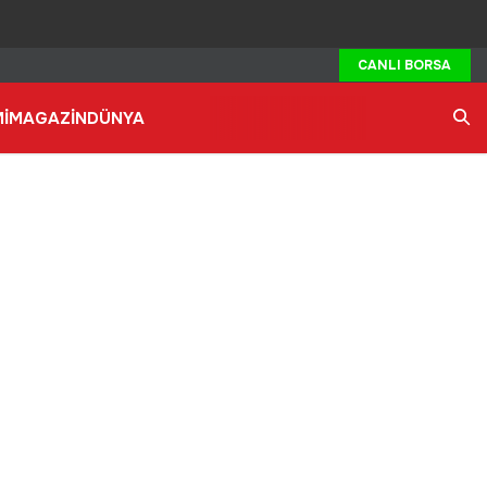
CANLI BORSA
İ
MAGAZİN
DÜNYA
Ara