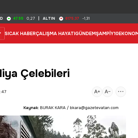
47.55
6175,37
SD
0,27
|
ALTIN
-1,31
SICAK HABER
ÇALIŞMA HAYATI
GÜNDEM
ŞAMPİY10
EKONOM
ya Çelebileri
3:47
Kaynak:
BURAK KARA / bkara@gazetevatan.com