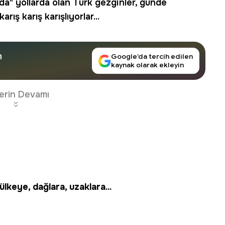
nda" yollarda olan Türk gezginler, günde
ış karış karışlıyorlar...
n
Google’da tercih edilen
kaynak olarak ekleyin
erin Devamı
lkeye, dağlara, uzaklara...