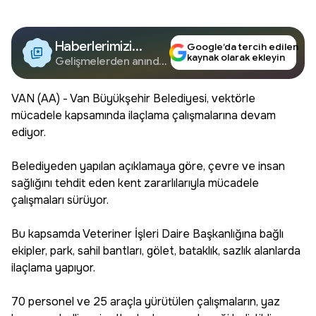
Haberlerimizi
Google’da tercih edilen
kaynak olarak ekleyin
Google'da Takip
Gelişmelerden anında
haberdar olun.
Edin
VAN (AA) - Van Büyükşehir Belediyesi, vektörle
mücadele kapsamında ilaçlama çalışmalarına devam
ediyor.
Belediyeden yapılan açıklamaya göre, çevre ve insan
sağlığını tehdit eden kent zararlılarıyla mücadele
çalışmaları sürüyor.
Bu kapsamda Veteriner İşleri Daire Başkanlığına bağlı
ekipler, park, sahil bantları, gölet, bataklık, sazlık alanlarda
ilaçlama yapıyor.
70 personel ve 25 araçla yürütülen çalışmaların, yaz