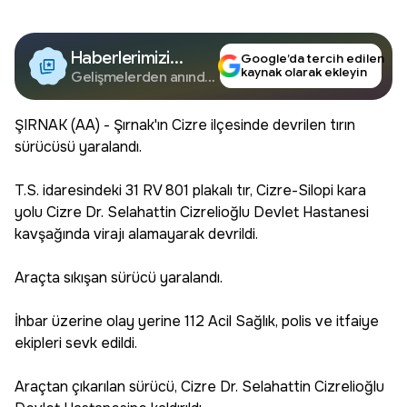
Haberlerimizi
Google’da tercih edilen
kaynak olarak ekleyin
Google'da Takip
Gelişmelerden anında
haberdar olun.
Edin
ŞIRNAK (AA) - Şırnak'ın Cizre ilçesinde devrilen tırın
sürücüsü yaralandı.
T.S. idaresindeki 31 RV 801 plakalı tır, Cizre-Silopi kara
yolu Cizre Dr. Selahattin Cizrelioğlu Devlet Hastanesi
kavşağında virajı alamayarak devrildi.
Araçta sıkışan sürücü yaralandı.
İhbar üzerine olay yerine 112 Acil Sağlık, polis ve itfaiye
ekipleri sevk edildi.
Araçtan çıkarılan sürücü, Cizre Dr. Selahattin Cizrelioğlu