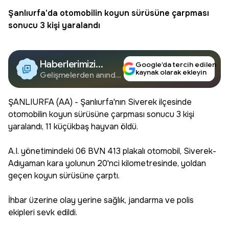
Şanlıurfa
'da otomobilin koyun sürüsüne çarpması
sonucu 3 kişi yaralandı
Haberlerimizi
Google’da tercih edilen
kaynak olarak ekleyin
Google'da Takip
Gelişmelerden anında
haberdar olun.
Edin
ŞANLIURFA (AA) - Şanlıurfa'nın Siverek ilçesinde
otomobilin koyun sürüsüne çarpması sonucu 3 kişi
yaralandı, 11 küçükbaş hayvan öldü.
A.I. yönetimindeki 06 BVN 413 plakalı otomobil, Siverek-
Adıyaman kara yolunun 20'nci kilometresinde, yoldan
geçen koyun sürüsüne çarptı.
İhbar üzerine olay yerine sağlık, jandarma ve polis
ekipleri sevk edildi.