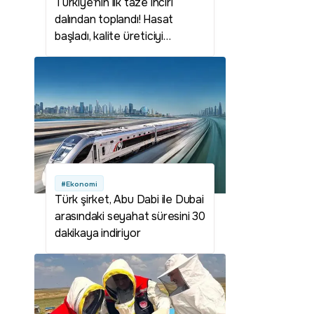
Türkiye'nin ilk taze inciri
dalından toplandı! Hasat
başladı, kalite üreticiyi
sevindirdi
#Ekonomi
Türk şirket, Abu Dabi ile Dubai
arasındaki seyahat süresini 30
dakikaya indiriyor