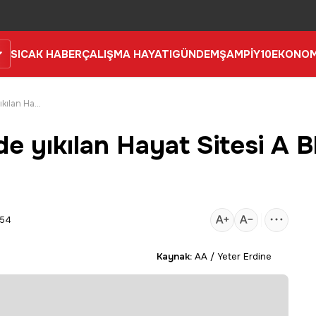
SICAK HABER
ÇALIŞMA HAYATI
GÜNDEM
ŞAMPİY10
EKONOM
Malatya'da depremde yıkılan Hayat Sitesi A Blok'a ilişkin dava sürdü
yıkılan Hayat Sitesi A Blo
:54
Kaynak:
AA / Yeter Erdine