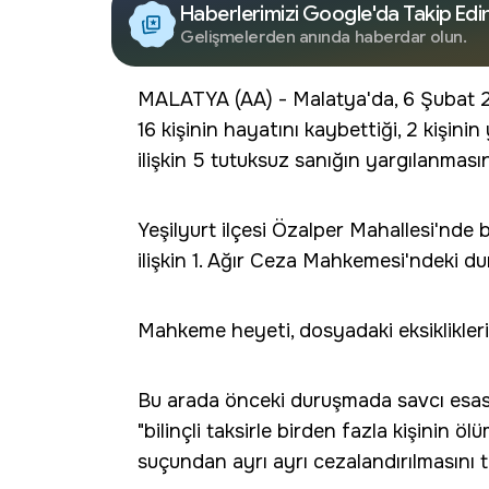
Haberlerimizi Google'da Takip Edi
Gelişmelerden anında haberdar olun.
MALATYA (AA) - Malatya'da, 6 Şubat 
16 kişinin hayatını kaybettiği, 2 kişini
ilişkin 5 tutuksuz sanığın yargılanması
Yeşilyurt ilçesi Özalper Mahallesi'nde 
ilişkin 1. Ağır Ceza Mahkemesi'ndeki du
Mahkeme heyeti, dosyadaki eksikliklerin
Bu arada önceki duruşmada savcı esasa
"bilinçli taksirle birden fazla kişinin
suçundan ayrı ayrı cezalandırılmasını t