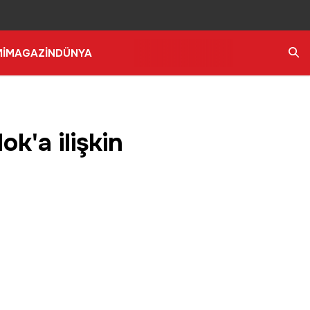
İ
MAGAZİN
DÜNYA
Ara
k'a ilişkin