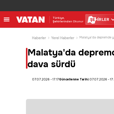
Türkiye,
ŞE
HİRLER
Şehirlerinden Okunur
Haberler
Yerel Haberler
Malatya'da depremde 
dava sürdü
07.07.2026 - 17:17
Güncellenme Tarihi:
07.07.2026 - 17