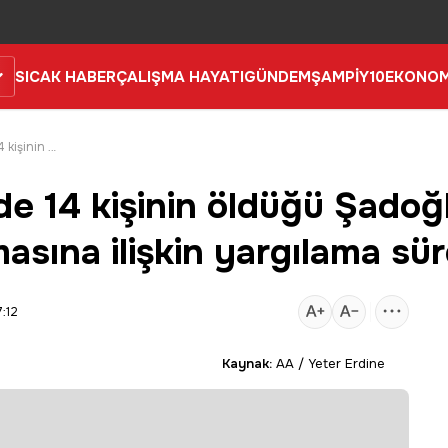
SICAK HABER
ÇALIŞMA HAYATI
GÜNDEM
ŞAMPİY10
EKONOM
Malatya'da depremde 14 kişinin öldüğü Şadoğlu Apartmanı'nın yıkılmasına ilişkin yargılama sürdü
e 14 kişinin öldüğü Şadoğ
asına ilişkin yargılama sü
:12
Kaynak:
AA / Yeter Erdine