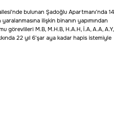
allesi'nde bulunan Şadoğlu Apartmanı'nda 14
in yaralanmasına ilişkin binanın yapımından
u görevlileri M.B, M.H.B, H.A.H, İ.A, A.A, A.Y,
akkında 22 yıl 6'şar aya kadar hapis istemiyle