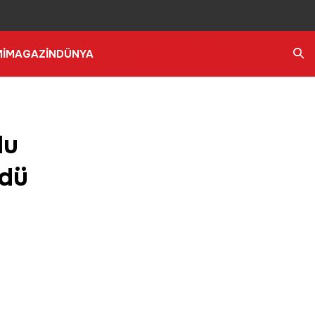
İ
MAGAZİN
DÜNYA
Ara
lu
rdü