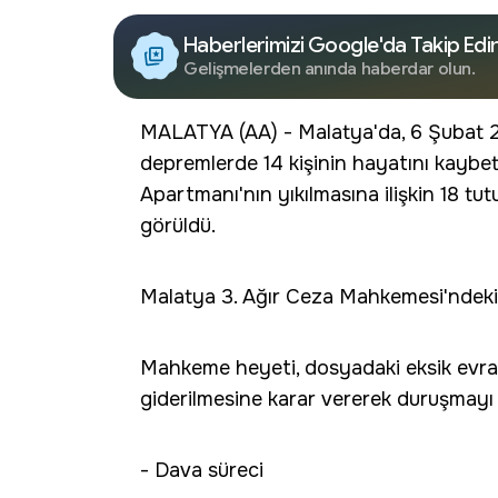
Haberlerimizi Google'da Takip Edi
Gelişmelerden anında haberdar olun.
MALATYA (AA) - Malatya'da, 6 Şubat 
depremlerde 14 kişinin hayatını kaybett
Apartmanı'nın yıkılmasına ilişkin 18 t
görüldü.
Malatya 3. Ağır Ceza Mahkemesi'ndeki d
Mahkeme heyeti, dosyadaki eksik evrak
giderilmesine karar vererek duruşmayı 
- Dava süreci