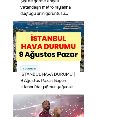
Şişli'de görme engelli
vatandaşın metro raylarına
düştüğü anın görüntüsü
ortaya çıktı!
#Gündem
İSTANBUL HAVA DURUMU |
9 Ağustos Pazar: Bugün
İstanbul’da yağmur yağacak
mı? Hava durumu nasıl
olacak?