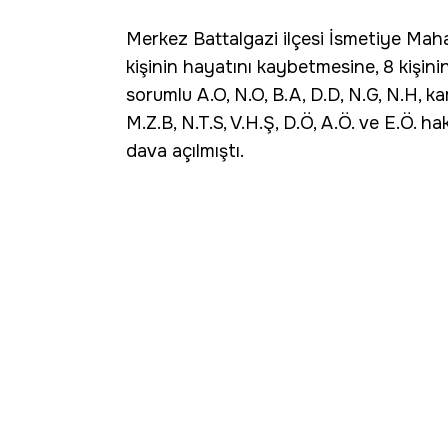
Merkez Battalgazi ilçesi İsmetiye Mah
kişinin hayatını kaybetmesine, 8 kişin
sorumlu A.O, N.O, B.A, D.D, N.G, N.H, kam
M.Z.B, N.T.S, V.H.Ş, D.Ö, A.Ö. ve E.Ö. h
dava açılmıştı.