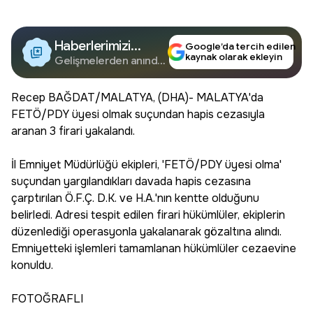
Haberlerimizi
Google’da tercih edilen
kaynak olarak ekleyin
Google'da Takip
Gelişmelerden anında
haberdar olun.
Edin
Recep BAĞDAT/MALATYA, (DHA)- MALATYA'da
FETÖ/PDY üyesi olmak suçundan hapis cezasıyla
aranan 3 firari yakalandı.
İl Emniyet Müdürlüğü ekipleri, 'FETÖ/PDY üyesi olma'
suçundan yargılandıkları davada hapis cezasına
çarptırılan Ö.F.Ç. D.K. ve H.A.'nın kentte olduğunu
belirledi. Adresi tespit edilen firari hükümlüler, ekiplerin
düzenlediği operasyonla yakalanarak gözaltına alındı.
Emniyetteki işlemleri tamamlanan hükümlüler cezaevine
konuldu.
FOTOĞRAFLI