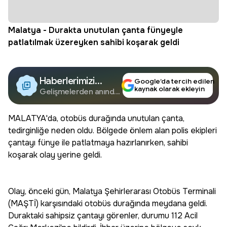
Malatya - Durakta unutulan çanta fünyeyle
patlatılmak üzereyken sahibi koşarak geldi
Haberlerimizi
Google’da tercih edilen
kaynak olarak ekleyin
Google'da Takip
Gelişmelerden anında
haberdar olun.
Edin
MALATYA'da, otobüs durağında unutulan çanta,
tedirginliğe neden oldu. Bölgede önlem alan polis ekipleri
çantayı fünye ile patlatmaya hazırlanırken, sahibi
koşarak olay yerine geldi.
Olay, önceki gün, Malatya Şehirlerarası Otobüs Terminali
(MAŞTİ) karşısındaki otobüs durağında meydana geldi.
Duraktaki sahipsiz çantayı görenler, durumu 112 Acil