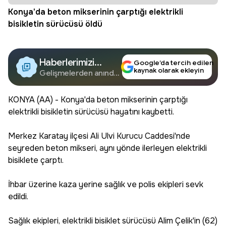
Konya'da beton mikserinin çarptığı elektrikli
bisikletin sürücüsü öldü
Haberlerimizi
Google’da tercih edilen
kaynak olarak ekleyin
Google'da Takip
Gelişmelerden anında
haberdar olun.
Edin
KONYA (AA) - Konya'da beton mikserinin çarptığı
elektrikli bisikletin sürücüsü hayatını kaybetti.
Merkez Karatay ilçesi Ali Ulvi Kurucu Caddesi'nde
seyreden beton mikseri, aynı yönde ilerleyen elektrikli
bisiklete çarptı.
İhbar üzerine kaza yerine sağlık ve polis ekipleri sevk
edildi.
Sağlık ekipleri, elektrikli bisiklet sürücüsü Alim Çelik'in (62)