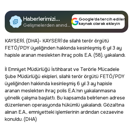
Haberlerimizi
Google’da tercih edilen
kaynak olarak ekleyin
Google'da Takip
Gelişmelerden anında
haberdar olun.
Edin
KAYSERİ, (DHA)- KAYSERİ’de silahlı terör örgütü
FETÖ/PDY üyeliğinden hakkında kesinleşmiş 6 yıl 3 ay
hapisle aranan meslekten ihraç polis E.A. (58), yakalandı.
İl Emniyet Müdürlüğü İstihbarat ve Terörle Mücadele
Şube Müdürlüğü ekipleri, silahlı terör örgütü FETÖ/PDY
üyeliğinden hakkında kesinleşmiş 6 yıl 3 ay hapisle
aranan meslekten ihraç polis E.A.’nın yakalanmasına
yönelik çalışma başlattı. Bu kapsamda belirlenen adrese
düzenlenen operasyonda hükümlü yakalandı. Gözaltına
alınan E.A., emniyetteki işlemlerinin ardından cezaevine
konuldu. (DHA)