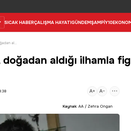
SICAK HABER
ÇALIŞMA HAYATI
GÜNDEM
ŞAMPİY10
EKONOM
Genç cam sanatçısı, doğadan aldığı ilhamla figürler tasarlıyor
doğadan aldığı ilhamla fig
8:38
Kaynak:
AA / Zehra Ongan