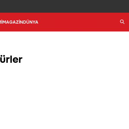
İ
MAGAZİN
DÜNYA
Ara
ürler