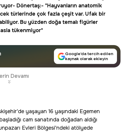
ruyor- Dönertaş:- "Hayvanların anatomik
mcek türlerinde çok fazla çeşit var. Ufak bir
biliyor. Bu yüzden doğa temalı figürler
 asla tükenmiyor"
n
Google’da tercih edilen
kaynak olarak ekleyin
erin Devamı
işehir'de yaşayan 16 yaşındaki Egemen
başladığı cam sanatında doğadan aldığı
dunpazarı Evleri Bölgesi’ndeki atölyede