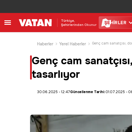
Türkiye,
ŞE
HİRLER
Şehirlerinden Okunur
Haberler
Yerel Haberler
Genç cam sanatçısı, 
tasarlıyor
30.06.2025 - 12:47
Güncellenme Tarihi:
01.07.2025 - 0