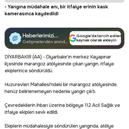
- Yangına müdahale anı, bir itfaiye erinin kask
kamerasınca kaydedildi
Haberlerimizi
Google’da tercih edilen
kaynak olarak ekleyin
Google'da Takip
Gelişmelerden anında
haberdar olun.
Edin
DİYARBAKIR (AA) - Diyarbakır'ın merkez Kayapınar
ilçesinde marangoz atölyesinde çıkan yangın, itfaiye
ekiplerince söndürüldü.
Huzurevleri Mahallesi'ndeki bir marangoz atölyesinde,
henüz belirlenemeyen nedenle yangın çıktı.
Çevredekilerin ihbarı üzerine bölgeye 112 Acil Sağlık ve
itfaiye ekipleri sevk edildi.
Ekiplerin müdahalesiyle söndürülen yangında, atölye