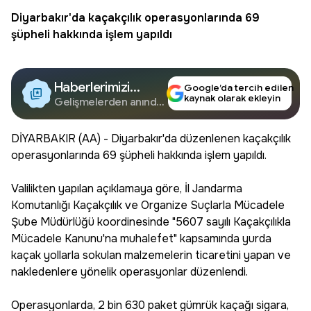
Diyarbakır'da kaçakçılık operasyonlarında 69
şüpheli hakkında işlem yapıldı
Haberlerimizi
Google’da tercih edilen
kaynak olarak ekleyin
Google'da Takip
Gelişmelerden anında
haberdar olun.
Edin
DİYARBAKIR (AA) - Diyarbakır'da düzenlenen kaçakçılık
operasyonlarında 69 şüpheli hakkında işlem yapıldı.
Valilikten yapılan açıklamaya göre, İl Jandarma
Komutanlığı Kaçakçılık ve Organize Suçlarla Mücadele
Şube Müdürlüğü koordinesinde "5607 sayılı Kaçakçılıkla
Mücadele Kanunu'na muhalefet" kapsamında yurda
kaçak yollarla sokulan malzemelerin ticaretini yapan ve
nakledenlere yönelik operasyonlar düzenlendi.
Operasyonlarda, 2 bin 630 paket gümrük kaçağı sigara,