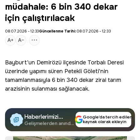
müdahale: 6 bin 340 dekar
için çalıştırılacak
08.07.2026 - 12:33
Güncellenme Tarihi:
08.07.2026 - 12:33
Bayburt'un Demirözü ilçesinde Torbalı Deresi
üzerinde yapımı süren Petekli Göleti'nin
tamamlanmasıyla 6 bin 340 dekar zirai tarım
arazisinin sulanması sağlanacak.
Haberlerimizi
Google’da tercih edilen
kaynak olarak ekleyin
Google'da Takip
Gelişmelerden anında
haberdar olun.
Edin