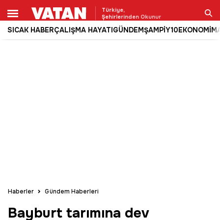
Türkiye,
Şehirlerinden Okunur
SICAK HABER
ÇALIŞMA HAYATI
GÜNDEM
ŞAMPİY10
EKONOMİ
M
Ara
Haberler
Gündem Haberleri
Bayburt tarımına dev