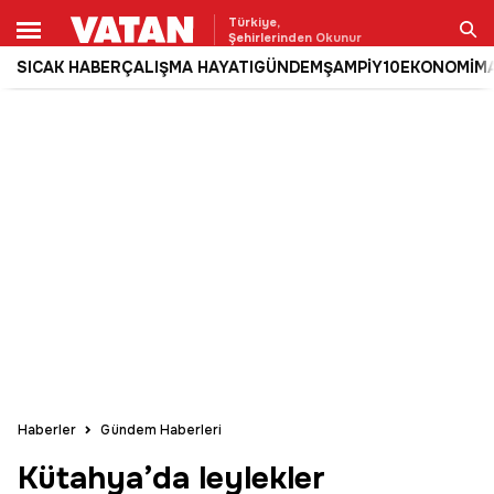
Türkiye,
Şehirlerinden Okunur
SICAK HABER
ÇALIŞMA HAYATI
GÜNDEM
ŞAMPİY10
EKONOMİ
M
Ara
Haberler
Gündem Haberleri
Kütahya’da leylekler