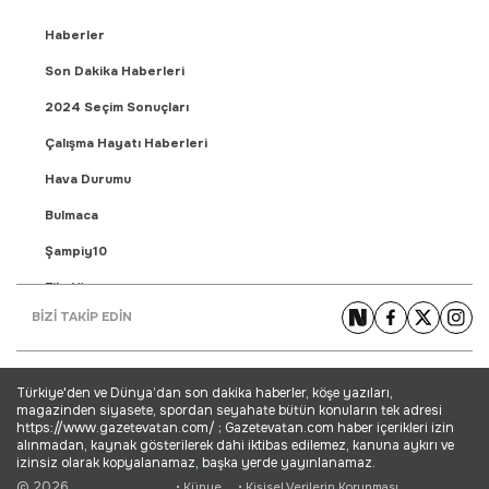
Haberler
Son Dakika Haberleri
2024 Seçim Sonuçları
Çalışma Hayatı Haberleri
Hava Durumu
Bulmaca
Şampiy10
Fikstür
BİZİ TAKİP EDİN
Puan Durumu
Gündem Haberleri
Türkiye'den ve Dünya’dan son dakika haberler, köşe yazıları,
Yaşam Haberleri
magazinden siyasete, spordan seyahate bütün konuların tek adresi
https://www.gazetevatan.com/ ; Gazetevatan.com haber içerikleri izin
Ekonomi Haberleri
alınmadan, kaynak gösterilerek dahi iktibas edilemez, kanuna aykırı ve
izinsiz olarak kopyalanamaz, başka yerde yayınlanamaz.
Dünya Haberleri
© 2026
• Künye
• Kişisel Verilerin Korunması