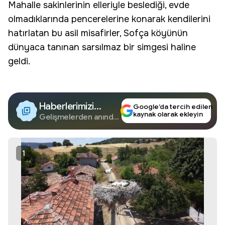
Mahalle sakinlerinin elleriyle beslediği, evde
olmadıklarında pencerelerine konarak kendilerini
hatırlatan bu asil misafirler, Sofça köyünün
dünyaca tanınan sarsılmaz bir simgesi haline
geldi.
Haberlerimizi
Google’da tercih edilen
kaynak olarak ekleyin
Google'da Takip
Gelişmelerden anında
haberdar olun.
Edin
1