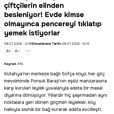
çiftçilerin elinden
besleniyor! Evde kimse
olmayınca pencereyi tıklatıp
yemek istiyorlar
08.07.2026 - 12:15
Güncellenme Tarihi:
08.07.2026 - 12:15
Kaynak:
İHA
Kütahya
'nın merkeze bağlı Sofça köyü, her göç
mevsiminde
Porsuk Barajı
'nın eşsiz manzarasına
karşı kurulan leylek yuvalarıyla adeta bir masal
diyarına dönüşüyor. Yıllardır hiç şaşırmadan aynı
noktalara geri dönen göçmen
leylekler
, köy
halkıyla sismik bir bağ kurarak adeta evcilleşti.