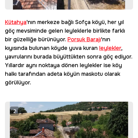
Kütahya
'nın merkeze bağlı Sofça köyü, her yıl
göç mevsiminde gelen leyleklerle birlikte farklı
bir güzelliğe bürünüyor.
Porsuk Barajı
'nın
kıyısında bulunan köyde yuva kuran
leylekler
,
yavrularını burada büyüttükten sonra göç ediyor.
Yıllardır aynı noktaya dönen leylekler ise köy
halkı tarafından adeta köyün maskotu olarak
görülüyor.
2