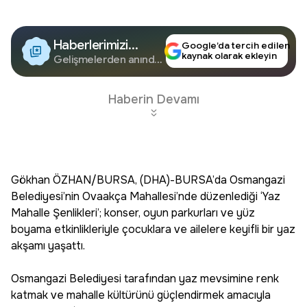
Haberlerimizi
Google’da tercih edilen
kaynak olarak ekleyin
Google'da Takip
Gelişmelerden anında
haberdar olun.
Edin
Haberin Devamı
Gökhan ÖZHAN/BURSA, (DHA)-BURSA’da Osmangazi
Belediyesi’nin Ovaakça Mahallesi’nde düzenlediği ‘Yaz
Mahalle Şenlikleri’; konser, oyun parkurları ve yüz
boyama etkinlikleriyle çocuklara ve ailelere keyifli bir yaz
akşamı yaşattı.
Osmangazi Belediyesi tarafından yaz mevsimine renk
katmak ve mahalle kültürünü güçlendirmek amacıyla