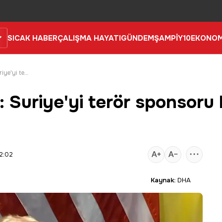
SICAK HABER
ÇALIŞMA HAYATI
GÜNDEM
ŞAMPİY10
EKONOM
ABD Başkanı Trump: Suriye'yi terör sponsoru listesinden çıkaracağım
Suriye'yi terör sponsoru 
2:02
Kaynak:
DHA