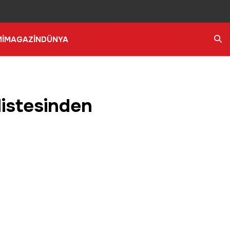
İ
MAGAZİN
DÜNYA
Ara
listesinden