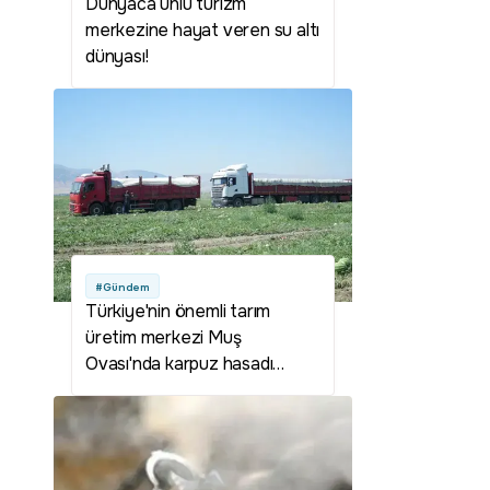
Dünyaca ünlü turizm
merkezine hayat veren su altı
dünyası!
#Gündem
Türkiye'nin önemli tarım
üretim merkezi Muş
Ovası'nda karpuz hasadı
başladı: 2,1 milyar liralık gelir
hedefleniyor