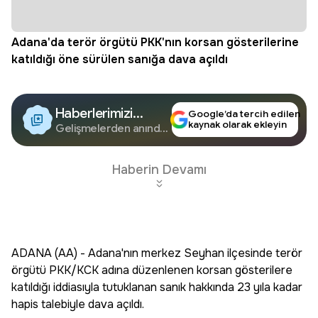
Adana'da terör örgütü PKK'nın korsan gösterilerine
katıldığı öne sürülen sanığa dava açıldı
Haberlerimizi
Google’da tercih edilen
kaynak olarak ekleyin
Google'da Takip
Gelişmelerden anında
haberdar olun.
Edin
Haberin Devamı
ADANA (AA) - Adana'nın merkez Seyhan ilçesinde terör
örgütü PKK/KCK adına düzenlenen korsan gösterilere
katıldığı iddiasıyla tutuklanan sanık hakkında 23 yıla kadar
hapis talebiyle dava açıldı.