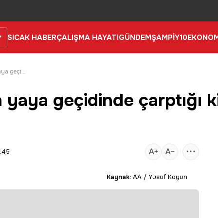
SICAK HABER
ÇALIŞMA HAYATI
GÜNDEM
ŞAMPİY10
EKONOM
Adana'da minibüsün yaya geçidinde çarptığı kişi hayatını kaybetti
yaya geçidinde çarptığı ki
6:45
Kaynak:
AA / Yusuf Koyun