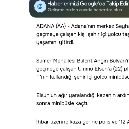
Haberlerimizi Google'da Takip Edi
Gelişmelerden anında haberdar olun.
ADANA (AA) - Adana'nın merkez Seyhan
geçmeye çalışan kişi, şehir içi yolcu 
yaşamını yitirdi.
Sümer Mahallesi Bülent Angın Bulvarı'n
geçmeye çalışan Ümmü Elsun'a (22) p
T'nin kullandığı şehir içi yolcu minibüsü
Elsun'un ağır yaralandığı kazanın ardı
sonra minibüsle kaçtı.
İhbar üzerine kaza yerine polis ve 112 Ac