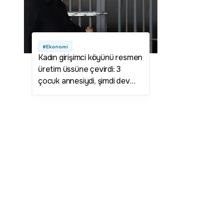
#Ekonomi
Kadın girişimci köyünü resmen
üretim üssüne çevirdi: 3
çocuk annesiydi, şimdi dev
çiftliğin patronu!