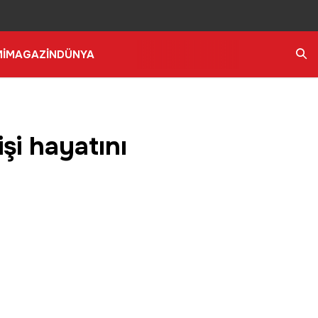
İ
MAGAZİN
DÜNYA
Ara
şi hayatını