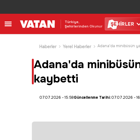
Türkiye,
ŞE
HİRLER
Şehirlerinden Okunur
Haberler
Yerel Haberler
Adana'da minibüsün 
kaybetti
07.07.2026 - 15:58
Güncellenme Tarihi:
07.07.2026 - 1