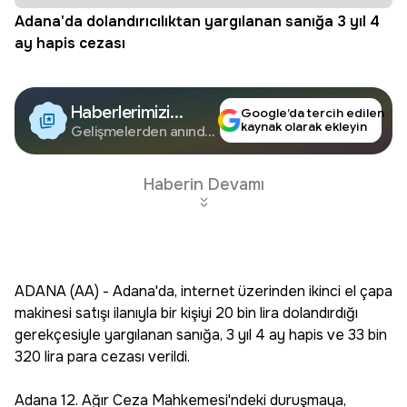
Adana'da dolandırıcılıktan yargılanan sanığa 3 yıl 4
ay hapis cezası
Haberlerimizi
Google’da tercih edilen
kaynak olarak ekleyin
Google'da Takip
Gelişmelerden anında
haberdar olun.
Edin
Haberin Devamı
ADANA (AA) - Adana'da, internet üzerinden ikinci el çapa
makinesi satışı ilanıyla bir kişiyi 20 bin lira dolandırdığı
gerekçesiyle yargılanan sanığa, 3 yıl 4 ay hapis ve 33 bin
320 lira para cezası verildi.
Adana 12. Ağır Ceza Mahkemesi'ndeki duruşmaya,