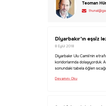
Teoman Hün
thunal@ga
Diyarbakır’ın eşsiz le
8 Eylül 2018
Diyarbakır Ulu Camii’nin etrafı
koridorlarında dolaşıyorduk. A
sonundaki tabela öğlen sıcağı
Lahmacun Merkezi, Kuruluş 194
Devamını Oku
lahmacun satabilen bir yer iyi,
yüzümüzde bir gülümsemeyle i
görebileceği şekilde ortaya yerl
merdiveni çıkıp fırına ile lah
bir mermer masaya oturduk. 