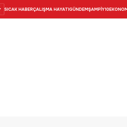
SICAK HABER
ÇALIŞMA HAYATI
GÜNDEM
ŞAMPİY10
EKONOM