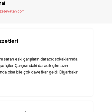
al
zetevatan.com
zzetleri
nı saran eski çarşıların daracık sokaklarında,
şefçiler Çarşısı’ndaki daracık çıkmazın
nda olsa bile çok davetkar geldi: Diyarbakır
0. Diyarbakırlılara 1940 yılından beri
 hatta çok iyi olmalıydı düşüncesi ve
çeriye girdik. Lahmacun fırını herkesin
eştirilmişti; biz fırının yanındaki birkaç
macunların hazırlandığı tezgaha yukarıdan bakan
Lahmacunlar birkaç lokmadan sonra yediğim en