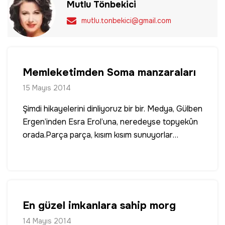
Mutlu Tönbekici
mutlu.tonbekici@gmail.com
Memleketimden Soma manzaraları
15 Mayıs 2014
Şimdi hikayelerini dinliyoruz bir bir. Medya, Gülben
Ergen’inden Esra Erol’una, neredeyse topyekûn
orada.Parça parça, kısım kısım sunuyorlar
bize.Yoksulların yoksun
hikayelerini.Dinliyoruz.Daha önce
ilgilenmediğimiz hayatları artık ilgilendiriyor
bizi.Kimi Ağrı Patnos’tan gelmiş… 11 nüfusa
bakıyor…Kimi Balıkesir İvrindi’den… 8 nüfusa
En güzel imkanlara sahip morg
bakıyor...Kimi Türk, kimi Kürt…Yoksulluk
14 Mayıs 2014