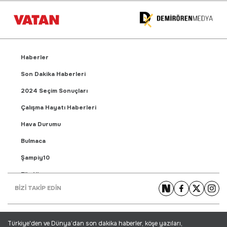
Haberler
Son Dakika Haberleri
2024 Seçim Sonuçları
Çalışma Hayatı Haberleri
Hava Durumu
Bulmaca
Şampiy10
Fikstür
BİZİ TAKİP EDİN
Puan Durumu
Gündem Haberleri
Türkiye'den ve Dünya’dan son dakika haberler, köşe yazıları,
Yaşam Haberleri