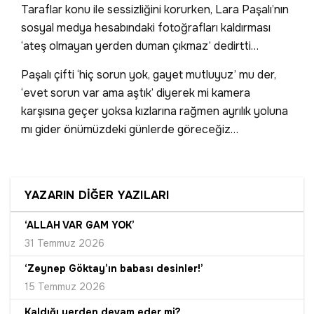
Taraflar konu ile sessizliğini korurken, Lara Paşalı’nın
sosyal medya hesabındaki fotoğrafları kaldırması
‘ateş olmayan yerden duman çıkmaz’ dedirtti…
Paşalı çifti ‘hiç sorun yok, gayet mutluyuz’ mu der,
‘evet sorun var ama aştık’ diyerek mi kamera
karşısına geçer yoksa kızlarına rağmen ayrılık yoluna
mı gider önümüzdeki günlerde göreceğiz…
YAZARIN DİĞER YAZILARI
‘ALLAH VAR GAM YOK’
31 Temmuz 2026
‘Zeynep Göktay’ın babası desinler!’
15 Temmuz 2026
Kaldığı yerden devam eder mi?