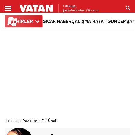
Türkiye,
Şehirlerinden Okunur
ŞE
HİRLER
SICAK HABER
ÇALIŞMA HAYATI
GÜNDEM
ŞAM
Ara
Haberler
Yazarlar
Elif Ünal