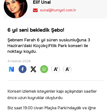
Elif Ünal
eunal@hurriyet.com.tr
6 yıl seni bekledik Şebo!
Şebnem Ferah 6 yıl süren suskunluğuna 3
Haziran’daki Küçükçiftlik Park konseri ile
noktayı koydu.
4 Haziran 2026
Konseri izlemek isteyenler kapı açılışından saatler
önce uzun kuyruklar oluşturdu.
Biz saat 19.00 civarı Maçka Parkı’ndaydık ve iğne