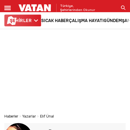
Türkiye,
Şehirlerinden Okunur
ŞE
HİRLER
SICAK HABER
ÇALIŞMA HAYATI
GÜNDEM
ŞAM
Ara
Haberler
Yazarlar
Elif Ünal