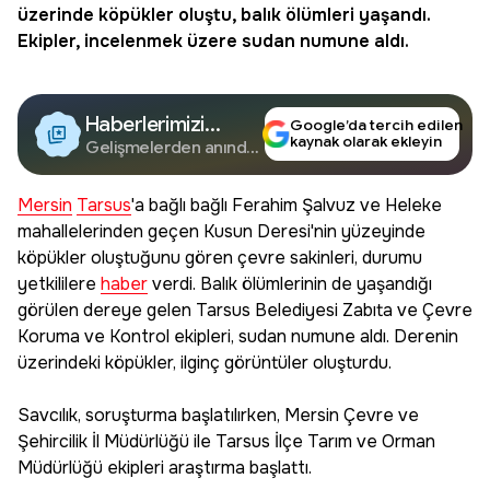
üzerinde köpükler oluştu, balık ölümleri yaşandı.
Ekipler, incelenmek üzere sudan numune aldı.
Haberlerimizi
Google’da tercih edilen
kaynak olarak ekleyin
Google'da Takip
Gelişmelerden anında
haberdar olun.
Edin
Mersin
Tarsus
'a bağlı bağlı Ferahim Şalvuz ve Heleke
mahallelerinden geçen Kusun Deresi'nin yüzeyinde
köpükler oluştuğunu gören çevre sakinleri, durumu
yetkililere
haber
verdi. Balık ölümlerinin de yaşandığı
görülen dereye gelen Tarsus Belediyesi Zabıta ve Çevre
Koruma ve Kontrol ekipleri, sudan numune aldı. Derenin
üzerindeki köpükler, ilginç görüntüler oluşturdu.
Savcılık, soruşturma başlatılırken, Mersin Çevre ve
Şehircilik İl Müdürlüğü ile Tarsus İlçe Tarım ve Orman
Müdürlüğü ekipleri araştırma başlattı.