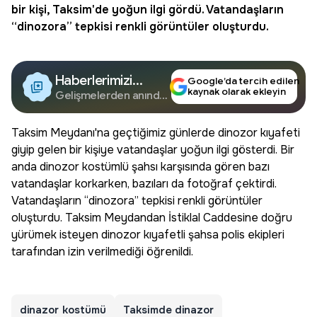
bir kişi, Taksim'de yoğun ilgi gördü. Vatandaşların
“dinozora” tepkisi renkli görüntüler oluşturdu.
Haberlerimizi
Google’da tercih edilen
kaynak olarak ekleyin
Google'da Takip
Gelişmelerden anında
haberdar olun.
Edin
Taksim Meydanı'na geçtiğimiz günlerde dinozor kıyafeti
giyip gelen bir kişiye vatandaşlar yoğun ilgi gösterdi. Bir
anda dinozor kostümlü şahsı karşısında gören bazı
vatandaşlar korkarken, bazıları da fotoğraf çektirdi.
Vatandaşların “dinozora” tepkisi renkli görüntüler
oluşturdu. Taksim Meydandan İstiklal Caddesine doğru
yürümek isteyen dinozor kıyafetli şahsa polis ekipleri
tarafından izin verilmediği öğrenildi.
dinazor kostümü
Taksimde dinazor