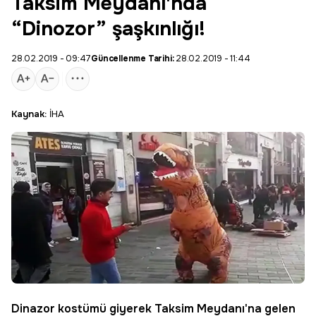
Taksim Meydanı'nda
“Dinozor” şaşkınlığı!
28.02.2019 - 09:47
Güncellenme Tarihi:
28.02.2019 - 11:44
Kaynak:
İHA
Dinazor kostümü
giyerek Taksim Meydanı'na gelen