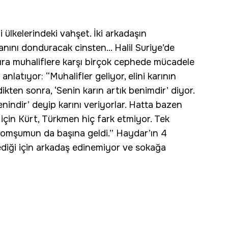
ülkelerindeki vahşet. İki arkadaşın
kanını donduracak cinsten... Halil Suriye’de
sıra muhaliflere karşı birçok cephede mücadele
anlatıyor: “Muhalifler geliyor, elini karının
kten sonra, ‘Senin karın artık benimdir’ diyor.
nindir’ deyip karını veriyorlar. Hatta bazen
r için Kürt, Türkmen hiç fark etmiyor. Tek
 komşumun da başına geldi.” Haydar’ın 4
mediği için arkadaş edinemiyor ve sokağa