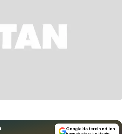
n
Google’da tercih edilen
kaynak olarak ekleyin