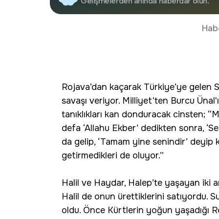
Gelişmelerden anında haberdar olun.
Hab
Rojava’dan kaçarak Türkiye’ye gelen Su
savaşı veriyor. Milliyet'ten Burcu Üna
tanıklıkları kan donduracak cinsten; “Mu
defa ‘Allahu Ekber’ dedikten sonra, ‘Se
da gelip, ‘Tamam yine senindir’ deyip k
getirmedikleri de oluyor.”
Halil ve Haydar, Halep’te yaşayan iki ar
Halil de onun ürettiklerini satıyordu. S
oldu. Önce Kürtlerin yoğun yaşadığı Ro