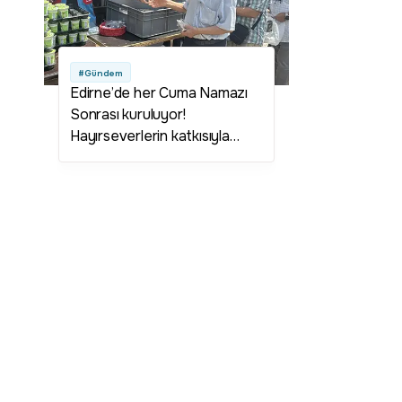
#Gündem
Edirne’de her Cuma Namazı
Sonrası kuruluyor!
Hayırseverlerin katkısıyla
dayanışma ruhu yaşatılışıyor