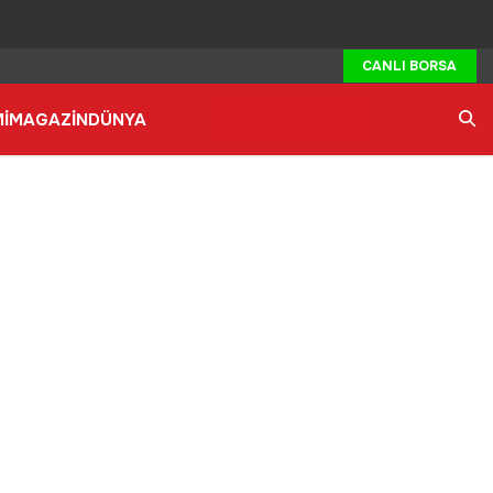
CANLI BORSA
İ
MAGAZİN
DÜNYA
Ara