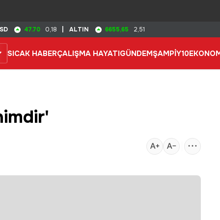
47.70
6655,65
SD
0,18
|
ALTIN
2,51
SICAK HABER
ÇALIŞMA HAYATI
GÜNDEM
ŞAMPİY10
EKONOM
nimdir'
5