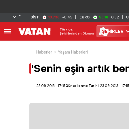
°
13.736
55.18
BİST
-0,45
|
EURO
0,32
|
U
Türkiye,
ŞE
HİRLER
Şehirlerinden Okunur
Haberler
Yaşam Haberleri
'Senin eşin artık be
23.09.2013 - 17:15
Güncellenme Tarihi:
23.09.2013 - 17:1