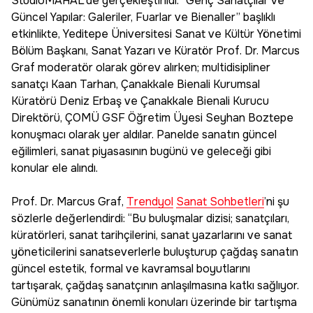
StudioMAHAL’de gerçekleştirildi. “Genç Sanatçılar ve
Güncel Yapılar: Galeriler, Fuarlar ve Bienaller” başlıklı
etkinlikte, Yeditepe Üniversitesi Sanat ve Kültür Yönetimi
Bölüm Başkanı, Sanat Yazarı ve Küratör Prof. Dr. Marcus
Graf moderatör olarak görev alırken; multidisipliner
sanatçı Kaan Tarhan, Çanakkale Bienali Kurumsal
Küratörü Deniz Erbaş ve Çanakkale Bienali Kurucu
Direktörü, ÇOMÜ GSF Öğretim Üyesi Seyhan Boztepe
konuşmacı olarak yer aldılar. Panelde sanatın güncel
eğilimleri, sanat piyasasının bugünü ve geleceği gibi
konular ele alındı.
Prof. Dr. Marcus Graf,
Trendyol
Sanat Sohbetleri
’ni şu
sözlerle değerlendirdi: “Bu buluşmalar dizisi; sanatçıları,
küratörleri, sanat tarihçilerini, sanat yazarlarını ve sanat
yöneticilerini sanatseverlerle buluşturup çağdaş sanatın
güncel estetik, formal ve kavramsal boyutlarını
tartışarak, çağdaş sanatçının anlaşılmasına katkı sağlıyor.
Günümüz sanatının önemli konuları üzerinde bir tartışma