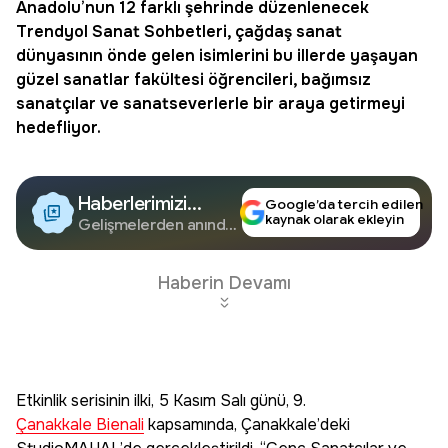
Anadolu’nun 12 farklı şehrinde düzenlenecek
Trendyol
Sanat Sohbetleri
, çağdaş sanat
dünyasının önde gelen isimlerini bu illerde yaşayan
güzel sanatlar fakültesi öğrencileri, bağımsız
sanatçılar ve sanatseverlerle bir araya getirmeyi
hedefliyor.
Haberlerimizi
Google’da tercih edilen
kaynak olarak ekleyin
Google'da Takip
Gelişmelerden anında
haberdar olun.
Edin
Haberin Devamı
Etkinlik serisinin ilki, 5 Kasım Salı günü, 9.
Çanakkale Bienali
kapsamında, Çanakkale’deki