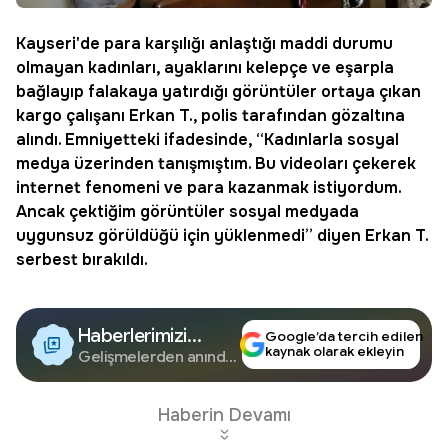
Kayseri
'de para karşılığı anlaştığı maddi durumu
olmayan kadınları, ayaklarını kelepçe ve eşarpla
bağlayıp falakaya yatırdığı görüntüler ortaya çıkan
kargo çalışanı Erkan T., polis tarafından gözaltına
alındı. Emniyetteki ifadesinde, “Kadınlarla sosyal
medya üzerinden tanışmıştım. Bu videoları çekerek
internet fenomeni ve para kazanmak istiyordum.
Ancak çektiğim görüntüler sosyal medyada
uygunsuz görüldüğü için yüklenmedi” diyen Erkan T.
serbest bırakıldı.
Haberlerimizi
Google’da tercih edilen
kaynak olarak ekleyin
Google'da Takip
Gelişmelerden anında
haberdar olun.
Edin
Haberin Devamı