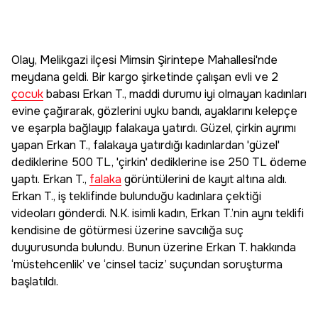
Olay, Melikgazi ilçesi Mimsin Şirintepe Mahallesi'nde
meydana geldi. Bir kargo şirketinde çalışan evli ve 2
çocuk
babası Erkan T., maddi durumu iyi olmayan kadınları
evine çağırarak, gözlerini uyku bandı, ayaklarını kelepçe
ve eşarpla bağlayıp falakaya yatırdı. Güzel, çirkin ayrımı
yapan Erkan T., falakaya yatırdığı kadınlardan 'güzel'
dediklerine 500 TL, 'çirkin' dediklerine ise 250 TL ödeme
yaptı. Erkan T.,
falaka
görüntülerini de kayıt altına aldı.
Erkan T., iş teklifinde bulunduğu kadınlara çektiği
videoları gönderdi. N.K. isimli kadın, Erkan T.’nin aynı teklifi
kendisine de götürmesi üzerine savcılığa suç
duyurusunda bulundu. Bunun üzerine Erkan T. hakkında
‘müstehcenlik’ ve ‘cinsel taciz’ suçundan soruşturma
başlatıldı.