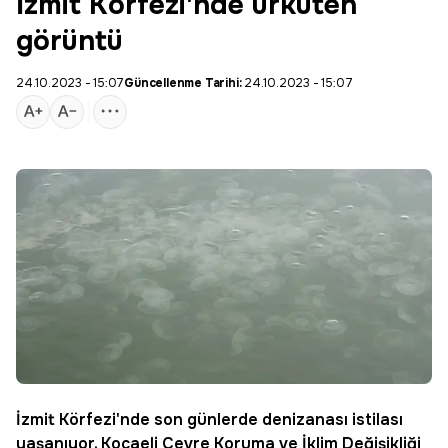
İzmit Körfezi'nde ürküten
görüntü
24.10.2023 - 15:07
Güncellenme Tarihi:
24.10.2023 - 15:07
İzmit Körfezi'nde son günlerde
denizanası
istilası
yaşanıyor.
Kocaeli
Çevre Koruma ve İklim Değişikliği