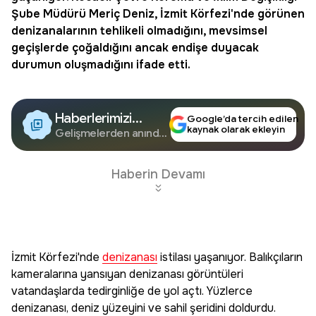
Şube Müdürü Meriç Deniz, İzmit Körfezi'nde görünen
denizanalarının tehlikeli olmadığını, mevsimsel
geçişlerde çoğaldığını ancak endişe duyacak
durumun oluşmadığını ifade etti.
Haberlerimizi
Google’da tercih edilen
kaynak olarak ekleyin
Google'da Takip
Gelişmelerden anında
haberdar olun.
Edin
Haberin Devamı
İzmit Körfezi'nde
denizanası
istilası yaşanıyor. Balıkçıların
kameralarına yansıyan denizanası görüntüleri
vatandaşlarda tedirginliğe de yol açtı. Yüzlerce
denizanası, deniz yüzeyini ve sahil şeridini doldurdu.