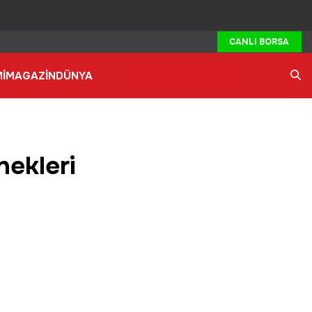
CANLI BORSA
İ
MAGAZİN
DÜNYA
Ara
nekleri