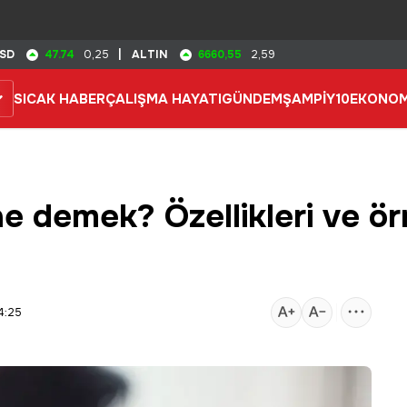
47.74
6660,55
SD
0,25
|
ALTIN
2,59
SICAK HABER
ÇALIŞMA HAYATI
GÜNDEM
ŞAMPİY10
EKONOM
 ne demek? Özellikleri ve ör
4:25