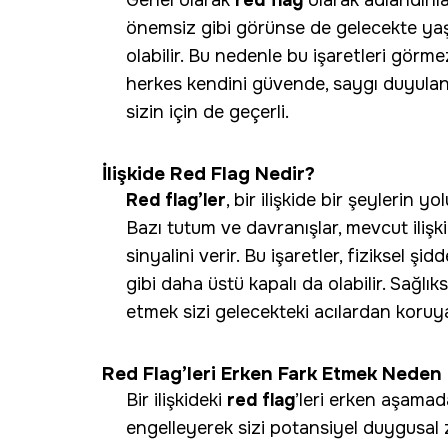
Genel olarak
red flag
olarak adlandırıl
önemsiz gibi görünse de gelecekte ya
olabilir. Bu nedenle bu işaretleri gö
herkes kendini güvende, saygı duyulan v
sizin için de geçerli.
İlişkide Red Flag Nedir?
Red flag’ler
, bir ilişkide bir şeylerin y
Bazı tutum ve davranışlar, mevcut ilişki
sinyalini verir. Bu işaretler, fiziksel şid
gibi daha üstü kapalı da olabilir. Sağlı
etmek sizi gelecekteki acılardan koruya
Red Flag’leri Erken Fark Etmek Neden
Bir ilişkideki
red flag
’leri erken aşamad
engelleyerek sizi potansiyel duygusal za