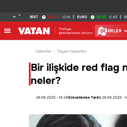
°
13.779
55.25
BİST
-0,14
|
EURO
0,43
|
U
Türkiye,
ŞE
HİRLER
Şehirlerinden Okunur
Haberler
Yaşam Haberleri
Bir ilişkide red flag
neler?
26.06.2025 - 14:24
Güncellenme Tarihi:
26.06.2025 - 1