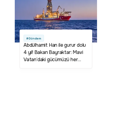
#Gündem
Abdülhamit Han ile gurur dolu
4 yıl! Bakan Bayraktar: Mavi
Vatan’daki gücümüzü her
geçen gün artırıyoruz