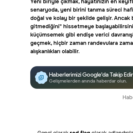
Yeni biriyle çıkmak, hayatınızın en keyifli
senaryoda, yeni birini tanıma süreci hafi
doğal ve kolay bir şekilde gelişir. Ancak b
gitmediğini" hissetmeye başlayabilirsin
küçümsemek gibi endişe verici davranışla
geçmek, hiçbir zaman randevulara zama
alışkanlıkları olabilir.
Haberlerimizi Google'da Takip Edi
Gelişmelerden anında haberdar olun.
Hab