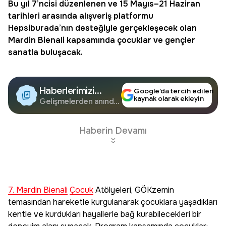
Bu yıl 7’ncisi düzenlenen ve 15 Mayıs–21 Haziran
tarihleri arasında alışveriş platformu
Hepsiburada
’nın desteğiyle gerçekleşecek olan
Mardin
Bienali kapsamında çocuklar ve gençler
sanatla buluşacak.
Haberlerimizi
Google’da tercih edilen
kaynak olarak ekleyin
Google'da Takip
Gelişmelerden anında
haberdar olun.
Edin
Haberin Devamı
7. Mardin Bienali
Çocuk
Atölyeleri, GÖKzemin
temasından hareketle kurgulanarak çocuklara yaşadıkları
kentle ve kurdukları hayallerle bağ kurabilecekleri bir