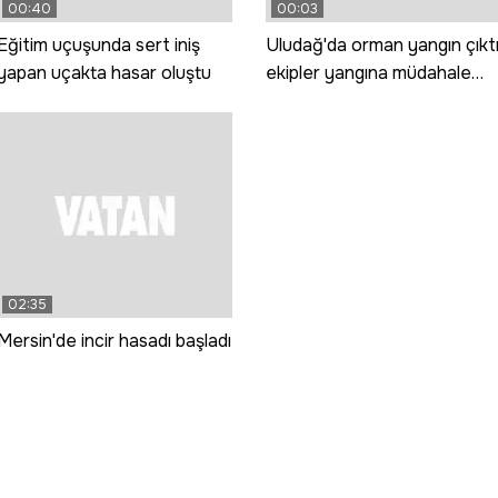
00:40
00:03
Eğitim uçuşunda sert iniş
Uludağ'da orman yangın çıkt
yapan uçakta hasar oluştu
ekipler yangına müdahale
ediyor
02:35
Mersin'de incir hasadı başladı