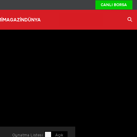
CANLI BORSA
İ
MAGAZİN
DÜNYA
Ara
Oynatma Listesi