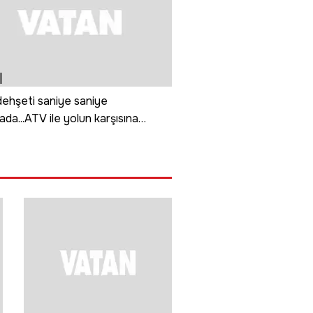
ehşeti saniye saniye
da...ATV ile yolun karşısına
ken canından oldu