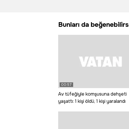
çıkan
orman
yangında 2
yangını
kişi yaralandı
yangın çı
Bunları da beğenebilirs
00:57
Av tüfeğiyle komşusuna dehşeti
yaşattı: 1 kişi öldü, 1 kişi yaralandı