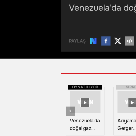
Venezuela’da doğa
PAYLAŞ
OYNATILIYOR
SIRA
Venezuela’da
Adıyama
doğal gaz
Gerger
tesisinde
ilçesind