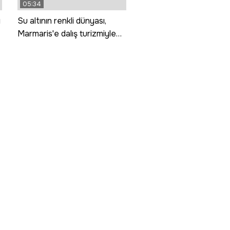
05:34
ı
Su altının renkli dünyası,
Marmaris'e dalış turizmiyle
hayat veriyor