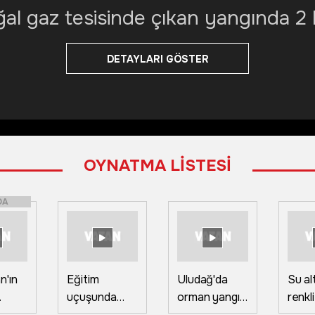
l gaz tesisinde çıkan yangında 2 k
DETAYLARI GÖSTER
OYNATMA LİSTESİ
DA
n'ın
Eğitim
Uludağ'da
Su al
uçuşunda
orman yangın
renkl
e
sert iniş
çıktı ekipler
Marm