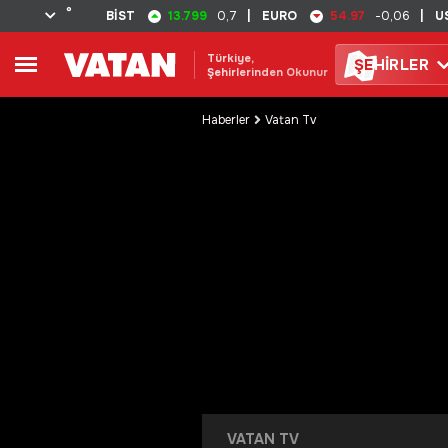
°
13.799
54.97
BİST
0,7
|
EURO
-0,06
|
U
Türkiye,
ŞE
HİRLER
Şehirlerinden Okunur
Haberler
Vatan Tv
VATAN TV