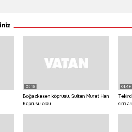
yapan uçakta
yangına
dalış
hasar oluştu
müdahale
turiz
ktı
ediyor
hayat
iniz
05:15
01:49
Boğazkesen köprüsü, Sultan Murat Han
Tekird
Köprüsü oldu
sırrı a