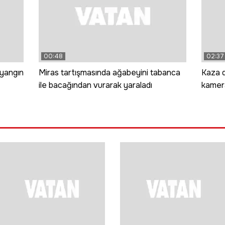
00:48
02:37
 yangın
Miras tartışmasında ağabeyini tabanca
Kaza d
ile bacağından vurarak yaraladı
kamera
geçer