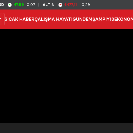
47.59
6477,11
SD
0,07
|
ALTIN
-0,29
SICAK HABER
ÇALIŞMA HAYATI
GÜNDEM
ŞAMPİY10
EKONOM