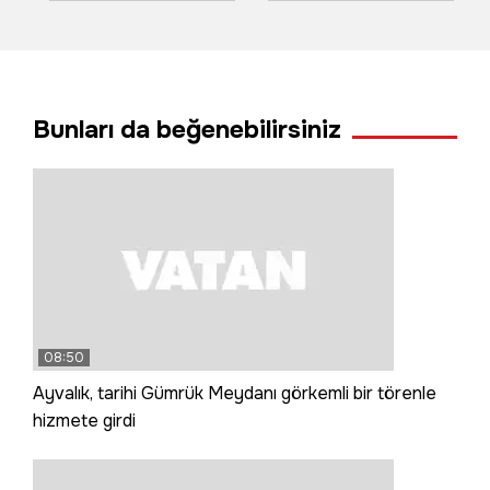
çocuk hayatın
heyecanına hazır
kaybetti
Bunları da beğenebilirsiniz
08:50
Ayvalık, tarihi Gümrük Meydanı görkemli bir törenle
hizmete girdi