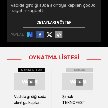
Vadide girdiği suda akıntıya kapılan çocuk
hayatın kaybetti
DETAYLARI GÖSTER
PAYLAŞ
OYNATMA LİSTESİ
OYNATILIYOR
SIRADA
Vadide girdiği suda
Şırnak
akıntıya kapılan
TEKNOFEST