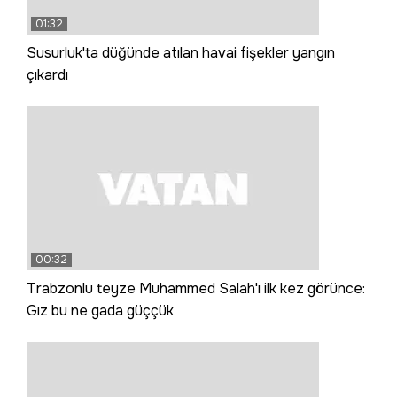
01:32
Susurluk'ta düğünde atılan havai fişekler yangın
çıkardı
00:32
Trabzonlu teyze Muhammed Salah'ı ilk kez görünce:
Gız bu ne gada güççük