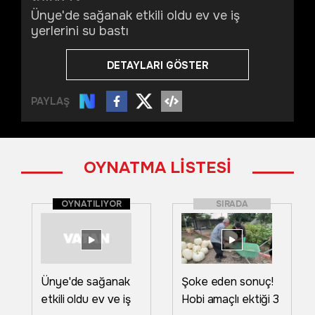
Ünye'de sağanak etkili oldu ev ve iş
yerlerini su bastı
DETAYLARI GÖSTER
PAYLAŞ
OYNATMA LİSTESİ
OYNATILIYOR
SIRADA
Ünye'de sağanak
Şoke eden sonuç!
etkili oldu ev ve iş
Hobi amaçlı ektiği 3