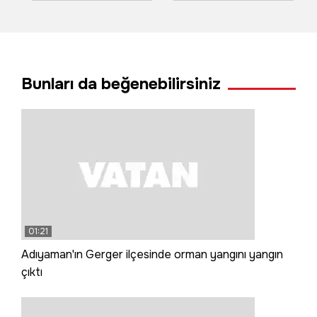
yerlerini su bastı
kök kabaktan 1
tonun üzerinde
ürün aldı
Bunları da beğenebilirsiniz
01:21
Adıyaman'ın Gerger ilçesinde orman yangını yangın
çıktı