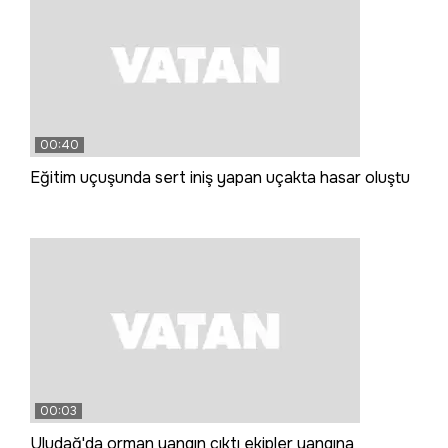
00:40
Eğitim uçuşunda sert iniş yapan uçakta hasar oluştu
00:03
Uludağ'da orman yangın çıktı ekipler yangına