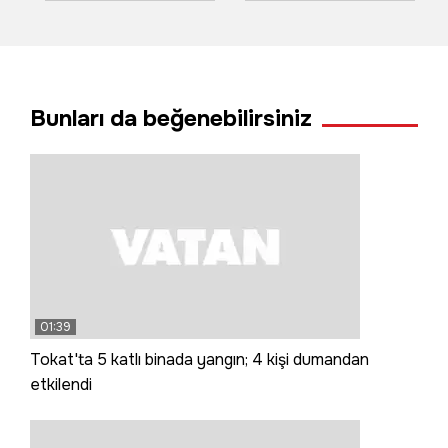
durağı Samsun'da
ekip Süphan’ı
ziyaretçilerle
fethetti
buluşacak
Bunları da beğenebilirsiniz
01:39
Tokat'ta 5 katlı binada yangın; 4 kişi dumandan
etkilendi