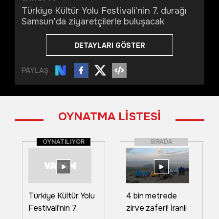
Türkiye Kültür Yolu Festivali'nin 7. durağı
Samsun'da ziyaretçilerle buluşacak
DETAYLARI GÖSTER
PAYLAŞ
OYNATMA LİSTESİ
OYNATILIYOR
SIRADA
Türkiye Kültür Yolu
4 bin metrede
Festivali'nin 7.
zirve zaferi! İranlı