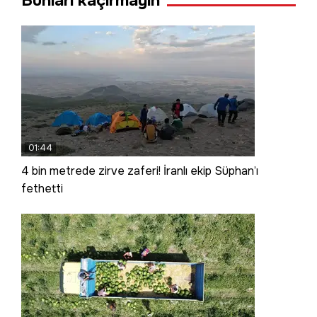
Bunları kaçırmayın
01:44
4 bin metrede zirve zaferi! İranlı ekip Süphan’ı
fethetti