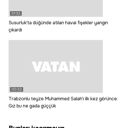
01:32
Susurluk'ta düğünde atılan havai fişekler yangın
çıkardı
00:32
Trabzonlu teyze Muhammed Salah'ı ilk kez görünce:
Gız bu ne gada güççük