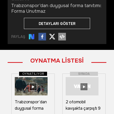
Trabzonspor’dan duygusal forma tanıtımı:
Forma Unutmaz
DETAYLARI GÖSTER
PAYLAŞ
OYNATMA LİSTESİ
OYNATILIYOR
SIRADA
Trabzonspor’dan
2 otomobil
duygusal forma
kavşakta çarpıştı 9