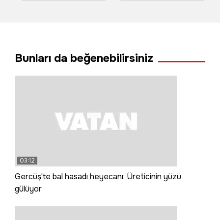
tehlikesinde olan
düştü! Dehşet
vaşak görüntülendi
anları ortaya çıktı
Bunları da beğenebilirsiniz
03:12
Gercüş'te bal hasadı heyecanı: Üreticinin yüzü
gülüyor