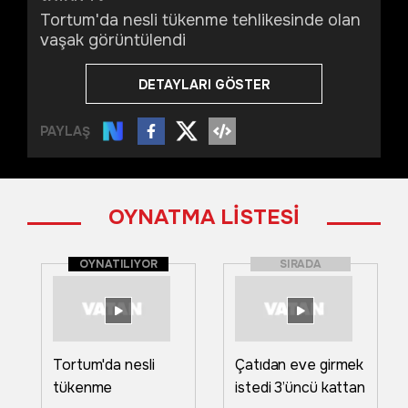
Tortum'da nesli tükenme tehlikesinde olan
vaşak görüntülendi
DETAYLARI GÖSTER
PAYLAŞ
OYNATMA LİSTESİ
OYNATILIYOR
SIRADA
Tortum'da nesli
Çatıdan eve girmek
tükenme
istedi 3’üncü kattan