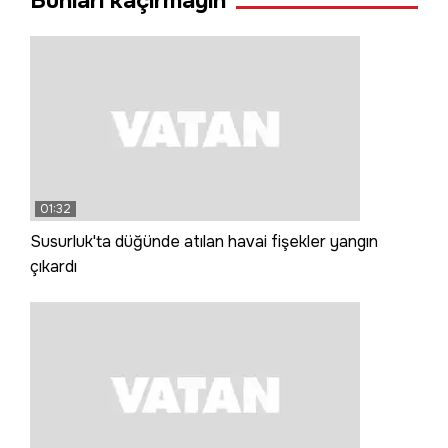
Bunları kaçırmayın
01:32
Susurluk'ta düğünde atılan havai fişekler yangın
çıkardı