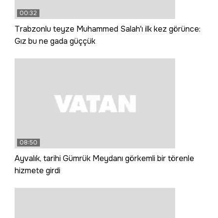
00:32
Trabzonlu teyze Muhammed Salah'ı ilk kez görünce:
Gız bu ne gada güççük
08:50
Ayvalık, tarihi Gümrük Meydanı görkemli bir törenle
hizmete girdi