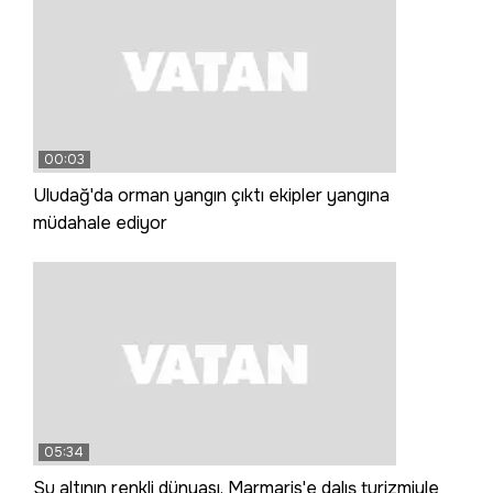
00:03
Uludağ'da orman yangın çıktı ekipler yangına
müdahale ediyor
05:34
Su altının renkli dünyası, Marmaris'e dalış turizmiyle