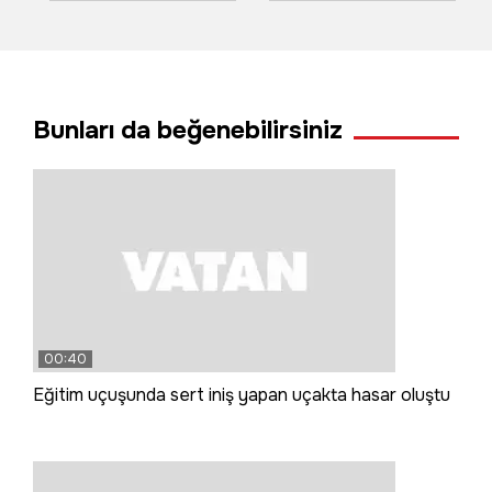
kızını tabancayla
havai fişekler
vurup kaçtı
yangın çıkardı
Bunları da beğenebilirsiniz
00:40
Eğitim uçuşunda sert iniş yapan uçakta hasar oluştu