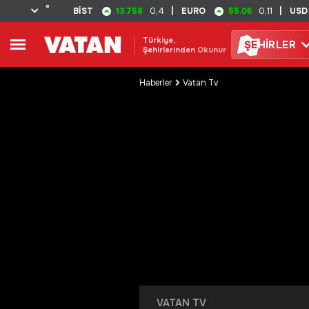
°
13.758
55.06
BİST
0,4
|
EURO
0,11
|
USD
Türkiye,
ŞE
HİRLER
Şehirlerinden Okunur
Haberler
Vatan Tv
VATAN TV