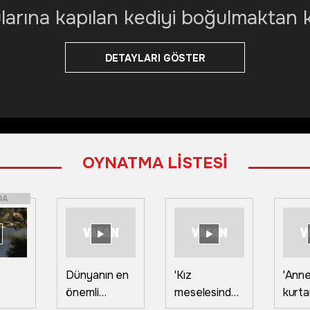
larına kapılan kediyi boğulmaktan 
DETAYLARI GÖSTER
OYNATMA LİSTESİ
DA
Dünyanın en
'Kız
'Anne
önemli
meselesinde'
kurtar
de
üreticisi
yüzünden
Gürci