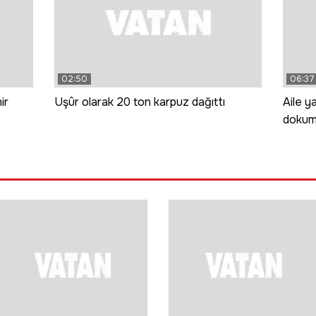
02:50
06:37
ir
Uşûr olarak 20 ton karpuz dağıttı
Aile ya
dokuma