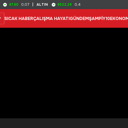
47.60
6522,28
0,07
|
ALTIN
0,4
SICAK HABER
ÇALIŞMA HAYATI
GÜNDEM
ŞAMPİY10
EKONOM