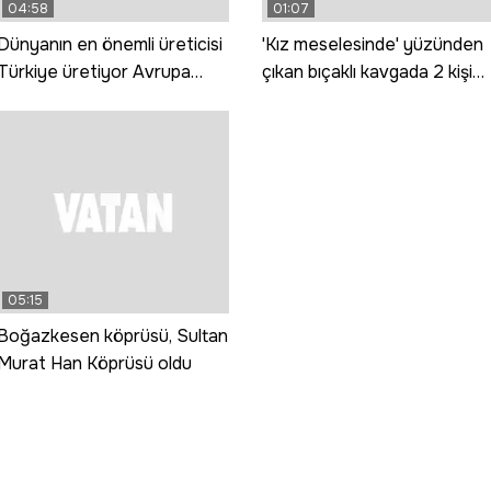
04:58
01:07
Dünyanın en önemli üreticisi
'Kız meselesinde' yüzünden
Türkiye üretiyor Avrupa
çıkan bıçaklı kavgada 2 kişi
tüketiyor
yaralandı
05:15
Boğazkesen köprüsü, Sultan
Murat Han Köprüsü oldu