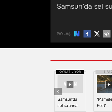
Samsun’da sel su
PAYLAŞ
OYNATILIYOR
SIRA
Samsun’da
"Mameki
sel sularına
Fest"
kapılan kediyi
Tunceli'