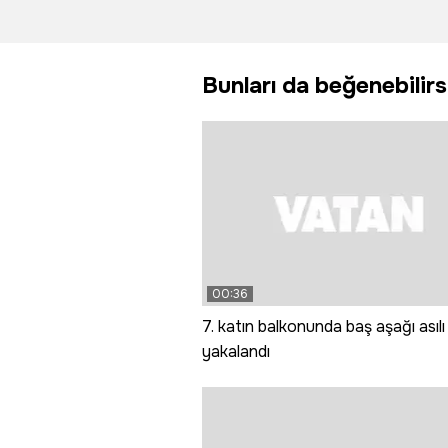
boğulmaktan
coşkuyl
kurtardı
başladı
Bunları da beğenebilirs
00:36
7. katın balkonunda baş aşağı asılı
yakalandı