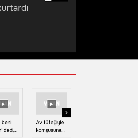
kurtardı
 beni
Av tüfeğiyle
Boğazkesen
Te
' dedi,
komşusuna
köprüsü,
sa
stan'da
dehşeti
Sultan Murat
ta