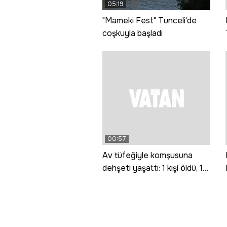
05:19
"Mameki Fest" Tunceli'de
coşkuyla başladı
00:57
Av tüfeğiyle komşusuna
dehşeti yaşattı: 1 kişi öldü, 1
kişi yaralandı