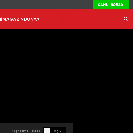
CANLI BORSA
İ
MAGAZİN
DÜNYA
Ara
Oynatma Listesi