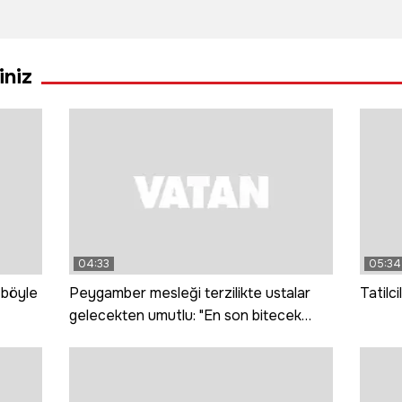
a
Türkiye
çıkan bıçaklı
kayıp
üretiyor
kavgada 2 kişi
karışt
Avrupa
yaralandı
iniz
tüketiyor
04:33
05:34
 böyle
Peygamber mesleği terzilikte ustalar
Tatilci
gelecekten umutlu: "En son bitecek
meslek terzilik"